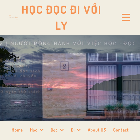
HỌC ĐỌC ĐI VỚI
LY
Home
Học
Đọc
Đi
About US
Contact