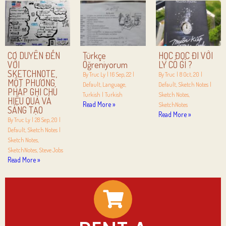
CƠ DUYÊN ĐẾN
Türkçe
HỌC ĐỌC ĐI VỚI
VỚI
Öğreniyorum
LY CÓ GÌ ?
SKETCHNOTE,
By
Truc Ly
|
16
Sep, 22
|
By
Truc
|
8
Oct, 20
|
MỘT PHƯƠNG
Default
Language
Default
Sketch Notes
|
PHÁP GHI CHÚ
Turkish
|
Turkish
Sketch Notes
HIỆU QUẢ VÀ
Read More »
SketchNotes
SÁNG TẠO
Read More »
By
Truc Ly
|
28
Sep, 20
|
Default
Sketch Notes
|
Sketch Notes
SketchNotes
Steve Jobs
Read More »