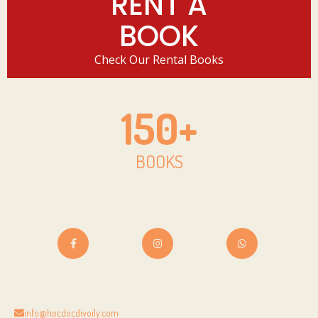
RENT A
BOOK
Check Our Rental Books
150
+
BOOKS
info@hocdocdivoily.com