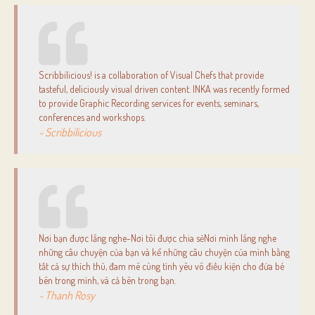
Scribbilicious! is a collaboration of Visual Chefs that provide
tasteful, deliciously visual driven content. INKA was recently formed
to provide Graphic Recording services for events, seminars,
conferences and workshops.
- Scribbilicious
Nơi bạn được lắng nghe-Nơi tôi được chia sẻNơi mình lắng nghe
những câu chuyện của bạn và kể những câu chuyện của mình bằng
tất cả sự thích thú, đam mê cùng tình yêu vô điều kiện cho đứa bé
bên trong mình, và cả bên trong bạn.
- Thanh Rosy