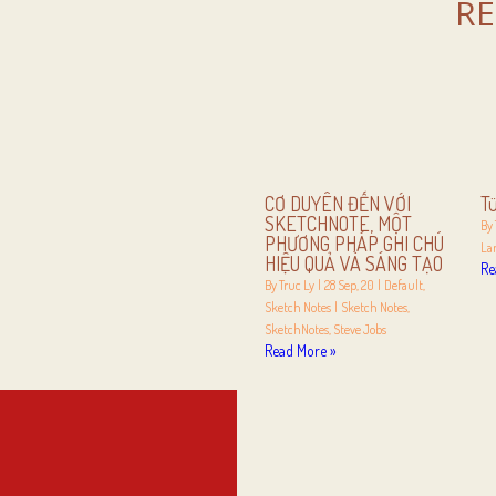
RE
CƠ DUYÊN ĐẾN VỚI
T
SKETCHNOTE, MỘT
By
PHƯƠNG PHÁP GHI CHÚ
La
HIỆU QUẢ VÀ SÁNG TẠO
Re
By
Truc Ly
|
28
Sep, 20
|
Default
Sketch Notes
|
Sketch Notes
SketchNotes
Steve Jobs
Read More »