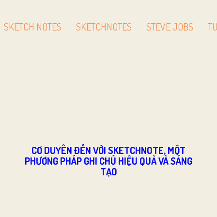
SKETCH NOTES
SKETCHNOTES
STEVE JOBS
T
CƠ DUYÊN ĐẾN VỚI SKETCHNOTE, MỘT
PHƯƠNG PHÁP GHI CHÚ HIỆU QUẢ VÀ SÁNG
TẠO