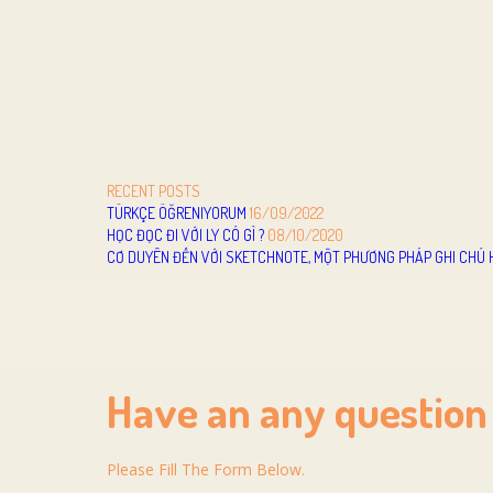
RECENT POSTS
TÜRKÇE ÖĞRENIYORUM
16/09/2022
HỌC ĐỌC ĐI VỚI LY CÓ GÌ ?
08/10/2020
CƠ DUYÊN ĐẾN VỚI SKETCHNOTE, MỘT PHƯƠNG PHÁP GHI CHÚ 
Have an any question
Please Fill The Form Below.