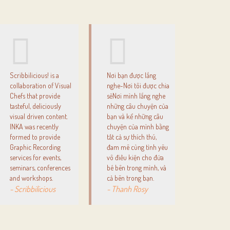
Scribbilicious! is a
Nơi bạn được lắng
collaboration of Visual
nghe-Nơi tôi được chia
Chefs that provide
sẻNơi mình lắng nghe
tasteful, deliciously
những câu chuyện của
visual driven content.
bạn và kể những câu
INKA was recently
chuyện của mình bằng
formed to provide
tất cả sự thích thú,
Graphic Recording
đam mê cùng tình yêu
services for events,
vô điều kiện cho đứa
seminars, conferences
bé bên trong mình, và
and workshops.
cả bên trong bạn.
- Scribbilicious
- Thanh Rosy