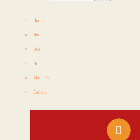
Home
Học
Đọc
Đi
About US
Contact