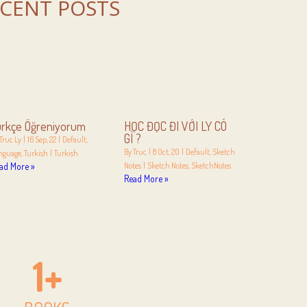
CENT POSTS
ürkçe Öğreniyorum
HỌC ĐỌC ĐI VỚI LY CÓ
GÌ ?
Truc Ly
|
16
Sep, 22
|
Default
By
Truc
|
8
Oct, 20
|
Default
Sketch
nguage
Turkish
|
Turkish
ad More »
Notes
|
Sketch Notes
SketchNotes
Read More »
1
+