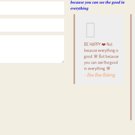
BE HAPPY ❤️ Not
because everything is
good. 🌸 But because
you can see the good
in everything. 🌸
- Bee Bee Baking