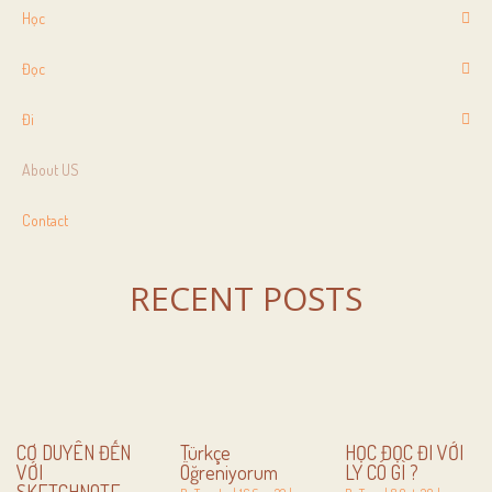
Học
Đọc
Đi
About US
Contact
RECENT POSTS
CƠ DUYÊN ĐẾN
Türkçe
HỌC ĐỌC ĐI VỚI
VỚI
Öğreniyorum
LY CÓ GÌ ?