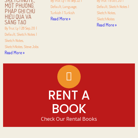
SKETCHNOTE,
By
Truc Ly
|
16
Sep, 22
|
By
Truc
|
8
Oct, 20
|
MỘT PHƯƠNG
Default
Language
Default
Sketch Notes
|
PHÁP GHI CHÚ
Turkish
|
Turkish
Sketch Notes
HIỆU QUẢ VÀ
Read More »
SketchNotes
SÁNG TẠO
Read More »
By
Truc Ly
|
28
Sep, 20
|
Default
Sketch Notes
|
Sketch Notes
SketchNotes
Steve Jobs
Read More »
RENT A
BOOK
Check Our Rental Books