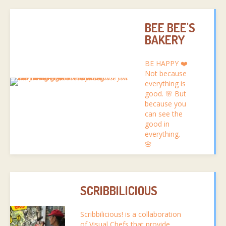
BEE BEE'S
BAKERY
BE HAPPY ❤️
Not because
everything is
good. 🌸 But
because you
can see the
good in
everything.
🌸
SCRIBBILICIOUS
Scribbilicious! is a collaboration
of Visual Chefs that provide