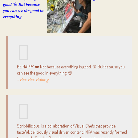
BE HAPPY ❤️ Not because everything is good. 🌸 But because you
can see the good in everything. 🌸
- Bee Bee Baking
Scribbilicious! is a collaboration of Visual Chefs that provide
tasteful, deliciously visual driven content. INKA was recently formed