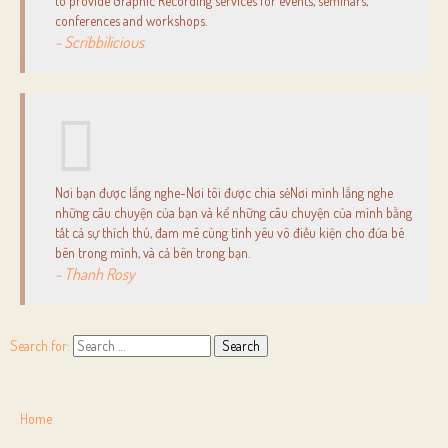
to provide Graphic Recording services for events, seminars,
conferences and workshops.
- Scribbilicious
Nơi bạn được lắng nghe-Nơi tôi được chia sẻNơi mình lắng nghe
những câu chuyện của bạn và kể những câu chuyện của mình bằng
tất cả sự thích thú, đam mê cùng tình yêu vô điều kiện cho đứa bé
bên trong mình, và cả bên trong bạn.
- Thanh Rosy
Search for:
Home