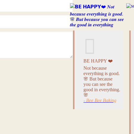
BE HAPPY ❤️
Not because
everything is good.
🌸 But because
you can see the
good in everything.
🌸
- Bee Bee Baking