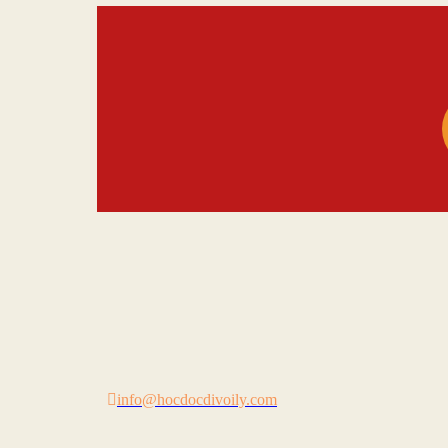
Rent
Check 
info@hocdocdivoily.com