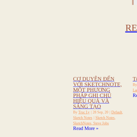
RE
CƠ DUYÊN ĐẾN
T
VỚI SKETCHNOTE,
B
MỘT PHƯƠNG
La
PHÁP GHI CHÚ
R
HIỆU QUẢ VÀ
SÁNG TẠO
By
Truc Ly
|
28
Sep, 20
|
Default
Sketch Notes
|
Sketch Notes
SketchNotes
Steve Jobs
Read More »