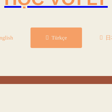
nglish
Türkçe
日