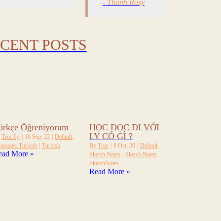
- Thanh Rosy
CENT POSTS
ürkçe Öğreniyorum
HỌC ĐỌC ĐI VỚI
LY CÓ GÌ ?
y
Truc Ly
|
16
Sep, 22
|
Default
nguage
Turkish
|
Turkish
By
Truc
|
8
Oct, 20
|
Default
ead More »
Sketch Notes
|
Sketch Notes
SketchNotes
Read More »