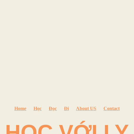
Home
Học
Đọc
Đi
About US
Contact
HỌC VỚI LY