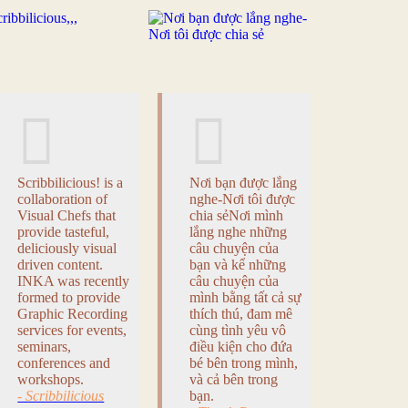
Scribbilicious! is a
Nơi bạn được lắng
collaboration of
nghe-Nơi tôi được
Visual Chefs that
chia sẻNơi mình
provide tasteful,
lắng nghe những
deliciously visual
câu chuyện của
driven content.
bạn và kể những
INKA was recently
câu chuyện của
formed to provide
mình bằng tất cả sự
Graphic Recording
thích thú, đam mê
services for events,
cùng tình yêu vô
seminars,
điều kiện cho đứa
conferences and
bé bên trong mình,
workshops.
và cả bên trong
- Scribbilicious
bạn.