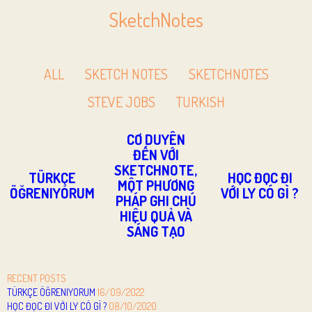
SketchNotes
ALL
SKETCH NOTES
SKETCHNOTES
STEVE JOBS
TURKISH
CƠ DUYÊN
ĐẾN VỚI
SKETCHNOTE,
TÜRKÇE
HỌC ĐỌC ĐI
MỘT PHƯƠNG
ÖĞRENIYORUM
VỚI LY CÓ GÌ ?
PHÁP GHI CHÚ
HIỆU QUẢ VÀ
SÁNG TẠO
RECENT POSTS
TÜRKÇE ÖĞRENIYORUM
16/09/2022
HỌC ĐỌC ĐI VỚI LY CÓ GÌ ?
08/10/2020