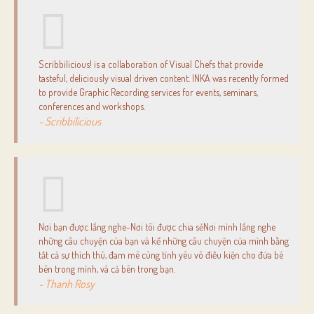
Scribbilicious! is a collaboration of Visual Chefs that provide
tasteful, deliciously visual driven content. INKA was recently formed
to provide Graphic Recording services for events, seminars,
conferences and workshops.
- Scribbilicious
Nơi bạn được lắng nghe-Nơi tôi được chia sẻNơi mình lắng nghe
những câu chuyện của bạn và kể những câu chuyện của mình bằng
tất cả sự thích thú, đam mê cùng tình yêu vô điều kiện cho đứa bé
bên trong mình, và cả bên trong bạn.
- Thanh Rosy