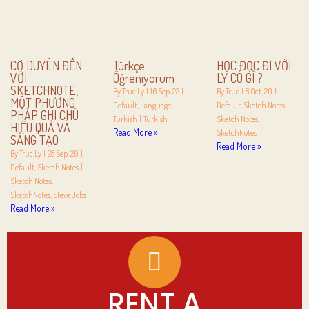
CƠ DUYÊN ĐẾN
Türkçe
HỌC ĐỌC ĐI VỚI
VỚI
Öğreniyorum
LY CÓ GÌ ?
SKETCHNOTE,
By
Truc Ly
|
16
Sep, 22
|
By
Truc
|
8
Oct, 20
|
MỘT PHƯƠNG
Default
Language
Default
Sketch Notes
|
PHÁP GHI CHÚ
Turkish
|
Turkish
Sketch Notes
HIỆU QUẢ VÀ
Read More »
SketchNotes
SÁNG TẠO
Read More »
By
Truc Ly
|
28
Sep, 20
|
Default
Sketch Notes
|
Sketch Notes
SketchNotes
Steve Jobs
Read More »
RENT A