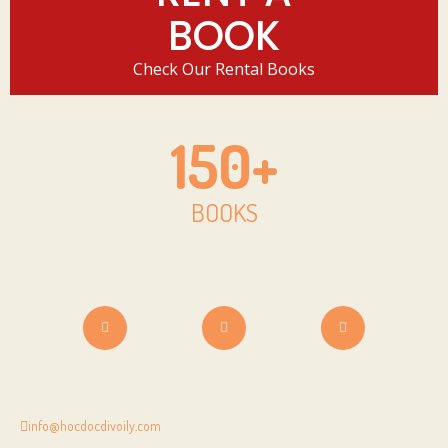
BOOK
Check Our Rental Books
150
+
BOOKS
info@hocdocdivoily.com