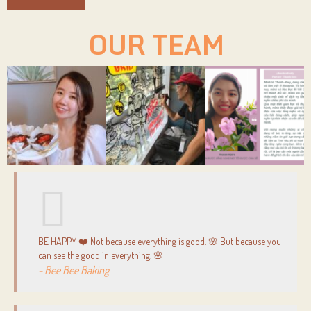
OUR TEAM
BE HAPPY ❤️ Not because everything is good. 🌸 But because you
can see the good in everything. 🌸
- Bee Bee Baking