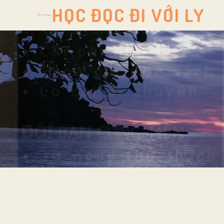
HỌC ĐỌC ĐI VỚI LY