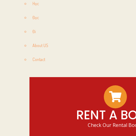
Học
Đọc
Đi
About US
Contact
RENT A B
Check Our Rental Bo