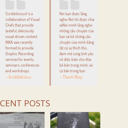
Scribbilicious! is a
Nơi bạn được lắng
collaboration of Visual
nghe-Nơi tôi được chia
Chefs that provide
sẻNơi mình lắng nghe
tasteful, deliciously
những câu chuyện của
visual driven content.
bạn và kể những câu
INKA was recently
chuyện của mình bằng
formed to provide
tất cả sự thích thú,
Graphic Recording
đam mê cùng tình yêu
services for events,
vô điều kiện cho đứa
seminars, conferences
bé bên trong mình, và
and workshops.
cả bên trong bạn.
- Scribbilicious
- Thanh Rosy
CENT POSTS