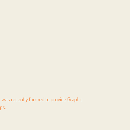
S
INKA was recently formed to provide Graphic
ps.