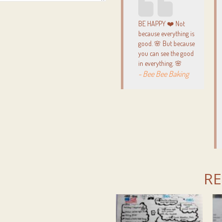
BE HAPPY ❤️ Not
because everything is
good. 🌸 But because
you can see the good
in everything. 🌸
- Bee Bee Baking
RE