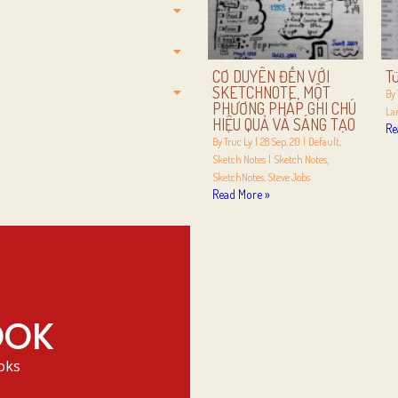
CƠ DUYÊN ĐẾN VỚI
T
SKETCHNOTE, MỘT
By
PHƯƠNG PHÁP GHI CHÚ
La
HIỆU QUẢ VÀ SÁNG TẠO
Re
By
Truc Ly
|
28
Sep, 20
|
Default
Sketch Notes
|
Sketch Notes
SketchNotes
Steve Jobs
Read More »
OOK
oks