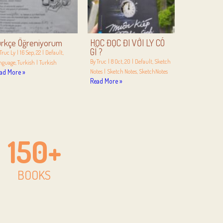
ürkçe Öğreniyorum
HỌC ĐỌC ĐI VỚI LY CÓ
GÌ ?
Truc Ly
|
16
Sep, 22
|
Default
By
Truc
|
8
Oct, 20
|
Default
Sketch
nguage
Turkish
|
Turkish
ad More »
Notes
|
Sketch Notes
SketchNotes
Read More »
150
+
BOOKS