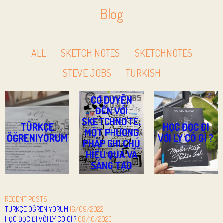
Blog
ALL
SKETCH NOTES
SKETCHNOTES
STEVE JOBS
TURKISH
CƠ DUYÊN
ĐẾN VỚI
SKETCHNOTE,
TÜRKÇE
HỌC ĐỌC ĐI
MỘT PHƯƠNG
ÖĞRENIYORUM
VỚI LY CÓ GÌ ?
PHÁP GHI CHÚ
HIỆU QUẢ VÀ
SÁNG TẠO
RECENT POSTS
TÜRKÇE ÖĞRENIYORUM
16/09/2022
HỌC ĐỌC ĐI VỚI LY CÓ GÌ ?
08/10/2020