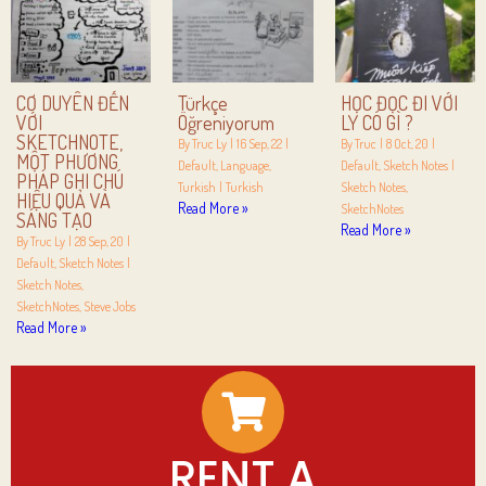
CƠ DUYÊN ĐẾN
Türkçe
HỌC ĐỌC ĐI VỚI
VỚI
Öğreniyorum
LY CÓ GÌ ?
SKETCHNOTE,
By
Truc Ly
|
16
Sep, 22
|
By
Truc
|
8
Oct, 20
|
MỘT PHƯƠNG
Default
Language
Default
Sketch Notes
|
PHÁP GHI CHÚ
Turkish
|
Turkish
Sketch Notes
HIỆU QUẢ VÀ
Read More »
SketchNotes
SÁNG TẠO
Read More »
By
Truc Ly
|
28
Sep, 20
|
Default
Sketch Notes
|
Sketch Notes
SketchNotes
Steve Jobs
Read More »
RENT A