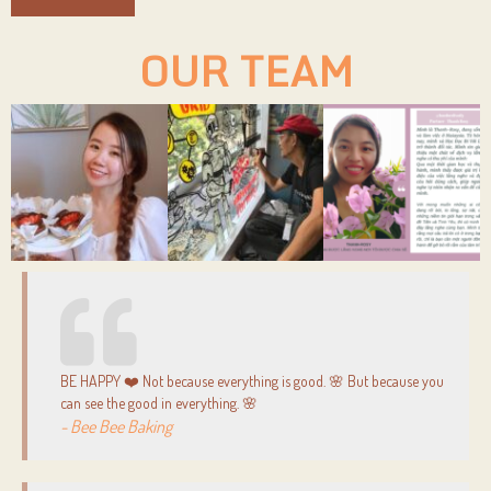
OUR TEAM
BE HAPPY ❤️ Not because everything is good. 🌸 But because you
can see the good in everything. 🌸
- Bee Bee Baking