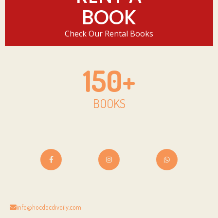
BOOK
Check Our Rental Books
150
+
BOOKS
info@hocdocdivoily.com