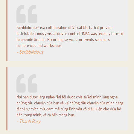
Scribbilicious! is a collaboration of Visual Chefs that provide
tasteful, deliciously visual driven content. INKA was recently formed
to provide Graphic Recording services for events, seminars,
conferences and workshops.
- Scribbilicious
Nơi bạn được lắng nghe-Nơi tôi được chia sẻNơi mình lắng nghe
những câu chuyện của bạn và kể những câu chuyện của mình bằng
tất cả sự thích thú, đam mê cùng tình yêu vô điều kiện cho đứa bé
bên trong mình, và cả bên trong bạn.
- Thanh Rosy