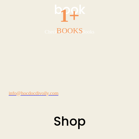
book
1
+
BOOKS
Check Our Rental Books
info@hocdocdivoily.com
Shop