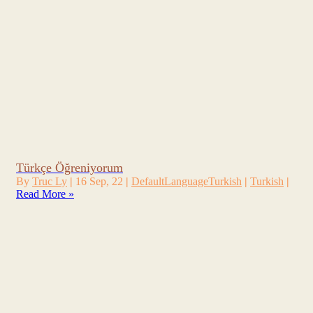
Türkçe Öğreniyorum
By
Truc Ly
|
16
Sep, 22
|
Default
Language
Turkish
|
Turkish
|
Read More »