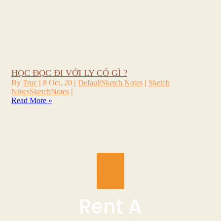
HỌC ĐỌC ĐI VỚI LY CÓ GÌ ?
By
Truc
|
8
Oct, 20
|
Default
Sketch Notes
|
Sketch
Notes
SketchNotes
|
Read More »
Rent A