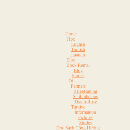
Home
Học
English
Turkish
Japanese
Đọc
Book Rental
Blog
Stories
Đi
Partners
BBeeBaking
Scribbilicious
Thanh-Rosy
Turkiye
Informatıon
Pictures
Stories
Đọc Sách Cộng Hưởng