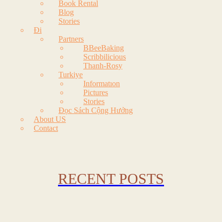
Book Rental
Blog
Stories
Đi
Partners
BBeeBaking
Scribbilicious
Thanh-Rosy
Turkiye
Informatıon
Pictures
Stories
Đọc Sách Cộng Hưởng
About US
Contact
RECENT POSTS