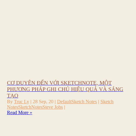
CƠ DUYÊN ĐẾN VỚI SKETCHNOTE, MỘT
PHƯƠNG PHÁP GHI CHÚ HIỆU QUẢ VÀ SÁNG
TẠO
By
Truc Ly
|
28
Sep, 20
|
Default
Sketch Notes
|
Sketch
Notes
SketchNotes
Steve Jobs
|
Read More »