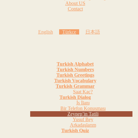
About US
Contact
English
Türkçe
日本語
Turkish Alphabet
Turkish Numbers
Turkish Greetings
Turkish Vocabulary
Turkish Grammar
Saat Kaç?
Turkish Dialog
İş İlanı
Bir Telefon Konuşması
Zeynep’in Tatili
Yusuf Bey
Arkadaşlarım
Turkish Quiz