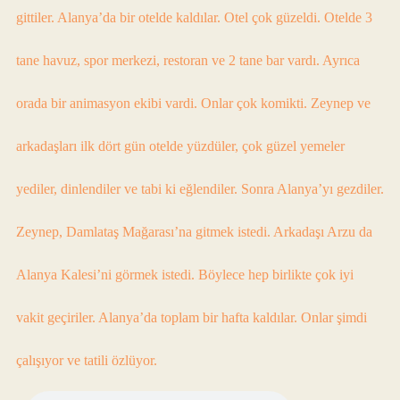
gittiler. Alanya’da bir otelde kaldılar. Otel çok güzeldi. Otelde 3
tane havuz, spor merkezi, restoran ve 2 tane bar vardı. Ayrıca
orada bir animasyon ekibi vardi. Onlar çok komikti. Zeynep ve
arkadaşları ilk dört gün otelde yüzdüler, çok güzel yemeler
yediler, dinlendiler ve tabi ki eğlendiler. Sonra Alanya’yı gezdiler.
Zeynep, Damlataş Mağarası’na gitmek istedi. Arkadaşı Arzu da
Alanya Kalesi’ni görmek istedi. Böylece hep birlikte çok iyi
vakit geçiriler. Alanya’da toplam bir hafta kaldılar. Onlar şimdi
çalışıyor ve tatili özlüyor.