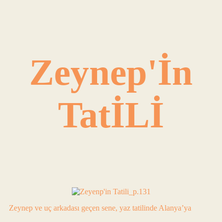
Zeynep'İn
TatİLİ
Zeynep ve uç arkadası geçen sene, yaz tatilinde Alanya’ya