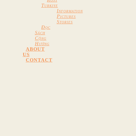
Turkiye
Informatıon
Pictures
Stories
Đọc
Sách
Cộng
Hưởng
ABOUT
US
CONTACT