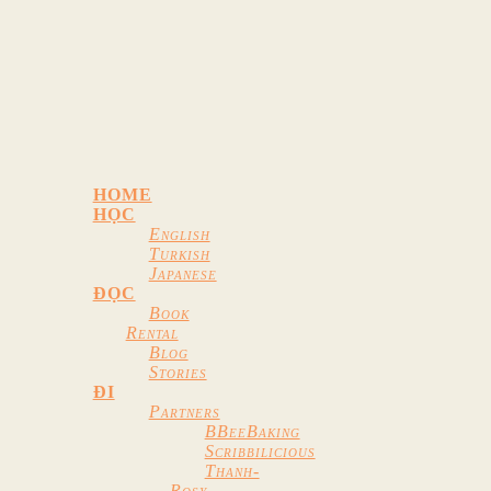
HOME
HỌC
English
Turkish
Japanese
ĐỌC
Book
Rental
Blog
Stories
ĐI
Partners
BBeeBaking
Scribbilicious
Thanh-
Rosy