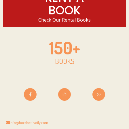
BOOK
Check Our Rental Books
150
+
BOOKS
info@hocdocdivoily.com