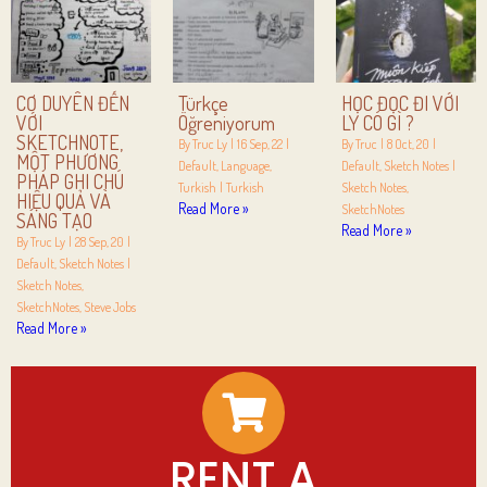
CƠ DUYÊN ĐẾN
Türkçe
HỌC ĐỌC ĐI VỚI
VỚI
Öğreniyorum
LY CÓ GÌ ?
SKETCHNOTE,
By
Truc Ly
|
16
Sep, 22
|
By
Truc
|
8
Oct, 20
|
MỘT PHƯƠNG
Default
Language
Default
Sketch Notes
|
PHÁP GHI CHÚ
Turkish
|
Turkish
Sketch Notes
HIỆU QUẢ VÀ
Read More »
SketchNotes
SÁNG TẠO
Read More »
By
Truc Ly
|
28
Sep, 20
|
Default
Sketch Notes
|
Sketch Notes
SketchNotes
Steve Jobs
Read More »
RENT A