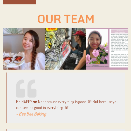
OUR TEAM
BE HAPPY ❤️ Not because everything is good. 🌸 But because you
can see the good in everything. 🌸
- Bee Bee Baking