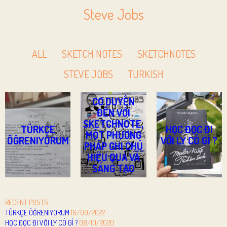
Steve Jobs
ALL
SKETCH NOTES
SKETCHNOTES
STEVE JOBS
TURKISH
CƠ DUYÊN
ĐẾN VỚI
SKETCHNOTE,
TÜRKÇE
HỌC ĐỌC ĐI
MỘT PHƯƠNG
ÖĞRENIYORUM
VỚI LY CÓ GÌ ?
PHÁP GHI CHÚ
HIỆU QUẢ VÀ
SÁNG TẠO
RECENT POSTS
TÜRKÇE ÖĞRENIYORUM
16/09/2022
HỌC ĐỌC ĐI VỚI LY CÓ GÌ ?
08/10/2020