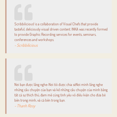
Scribbilicious! is a collaboration of Visual Chefs that provide
tasteful, deliciously visual driven content. INKA was recently formed
to provide Graphic Recording services for events, seminars,
conferences and workshops.
- Scribbilicious
Nơi bạn được lắng nghe-Nơi tôi được chia sẻNơi mình lắng nghe
những câu chuyện của bạn và kể những câu chuyện của mình bằng
tất cả sự thích thú, đam mê cùng tình yêu vô điều kiện cho đứa bé
bên trong mình, và cả bên trong bạn.
- Thanh Rosy