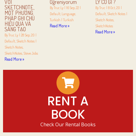
VỚI
Öğreniyorum
LY CÓ GÌ ?
SKETCHNOTE,
By
Truc Ly
|
16
Sep, 22
|
By
Truc
|
8
Oct, 20
|
MỘT PHƯƠNG
Default
Language
Default
Sketch Notes
|
PHÁP GHI CHÚ
Turkish
|
Turkish
Sketch Notes
HIỆU QUẢ VÀ
Read More »
SketchNotes
SÁNG TẠO
Read More »
By
Truc Ly
|
28
Sep, 20
|
Default
Sketch Notes
|
Sketch Notes
SketchNotes
Steve Jobs
Read More »
RENT A
BOOK
Check Our Rental Books