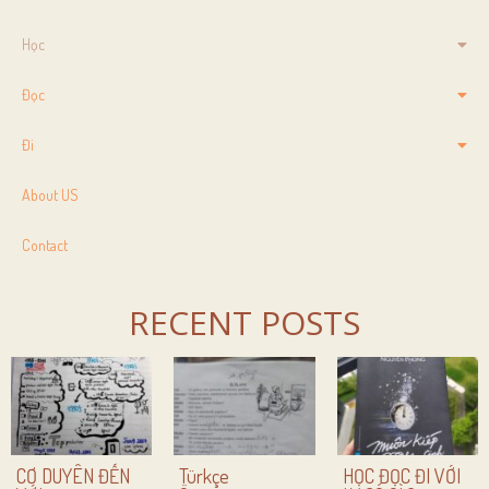
Học
Đọc
Đi
About US
Contact
RECENT POSTS
CƠ DUYÊN ĐẾN
Türkçe
HỌC ĐỌC ĐI VỚI