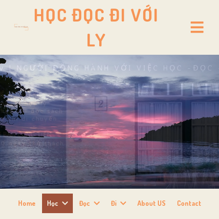
HỌC ĐỌC ĐI VỚI
LY
Home
Học
Đọc
Đi
About US
Contact