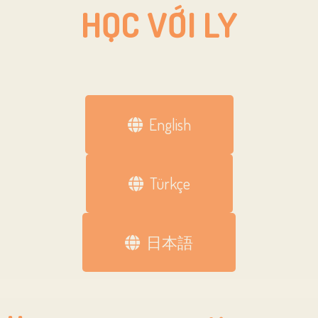
HỌC VỚI LY
English
Türkçe
日本語