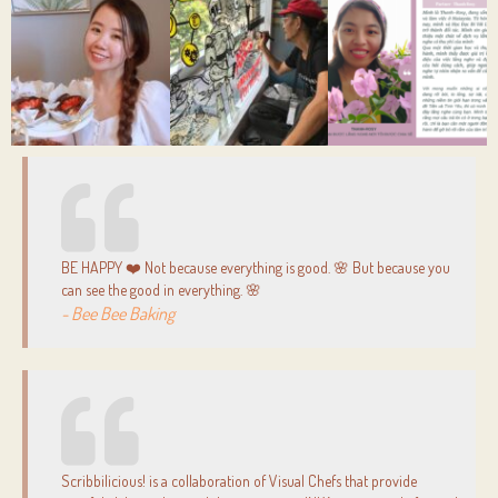
BE HAPPY ❤️ Not because everything is good. 🌸 But because you
can see the good in everything. 🌸
- Bee Bee Baking
Scribbilicious! is a collaboration of Visual Chefs that provide